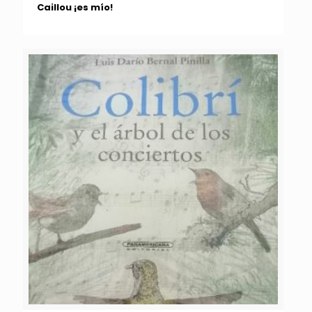
Caillou ¡es mío!