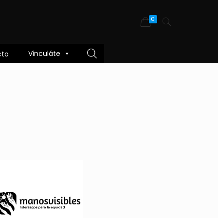
0
Vinculáte
cto