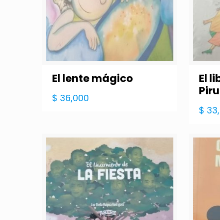
El lente mágico
El l
Piru
$
36,000
$
33