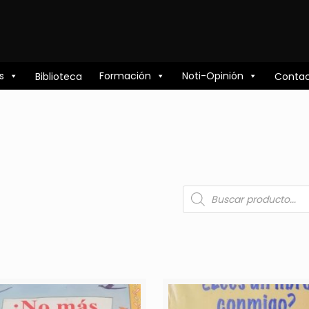
s
Formación
Noti-Opinión
Biblioteca
Conta
Búsqueda
de
productos