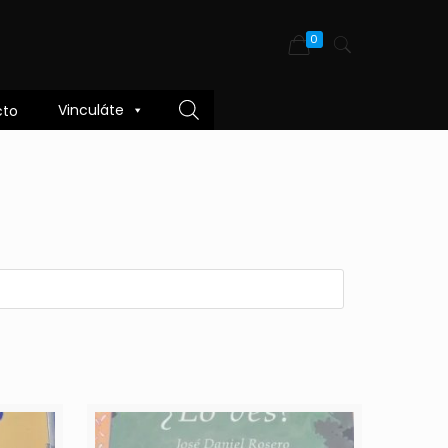
0
Vinculáte
cto