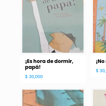
¡Es hora de dormir,
¡No
papá!
$
30
$
30,000