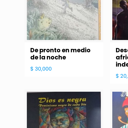
De pronto en medio
Des
de la noche
afr
ind
$
30,000
$
20