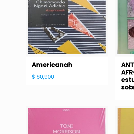
Americanah
AN
AF
$
60,900
est
sob