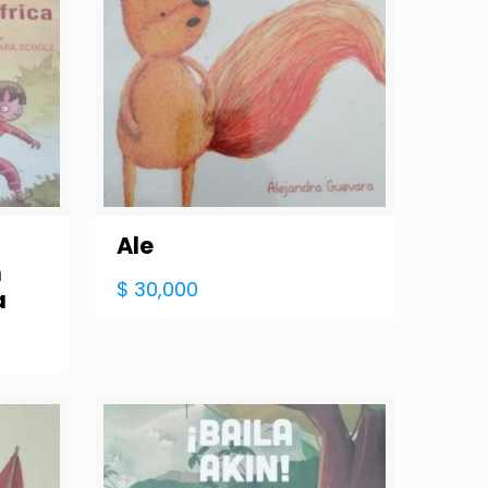
Ale
n
$
30,000
a