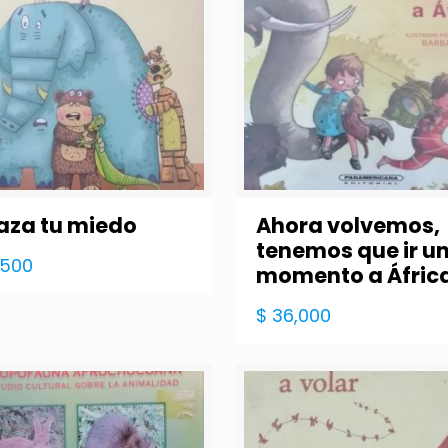
aza tu miedo
Ahora volvemos,
tenemos que ir u
,500
momento a Áfric
$
36,000