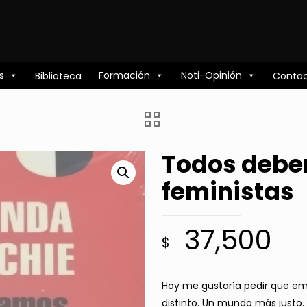
s
Formación
Noti-Opinión
Biblioteca
Conta
Todos debe
feministas
37,500
$
Hoy me gustaría pedir que e
distinto. Un mundo más justo