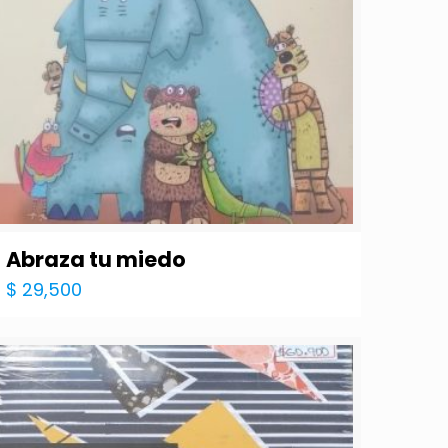
Abraza tu miedo
$
29,500