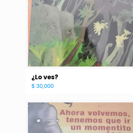
¿Lo ves?
$
30,000