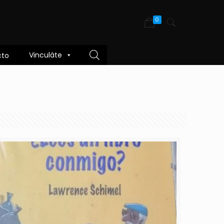
0
Vinculáte
cto