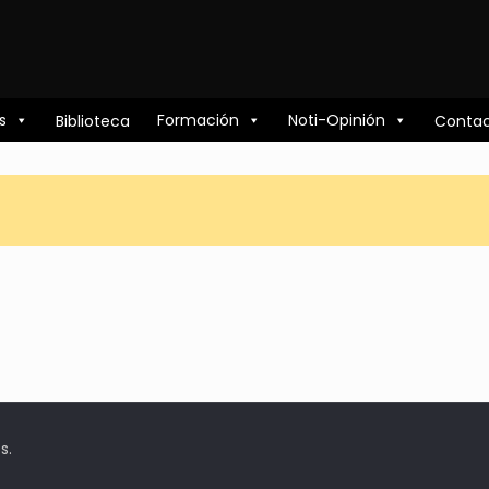
s
Formación
Noti-Opinión
Biblioteca
Conta
s.