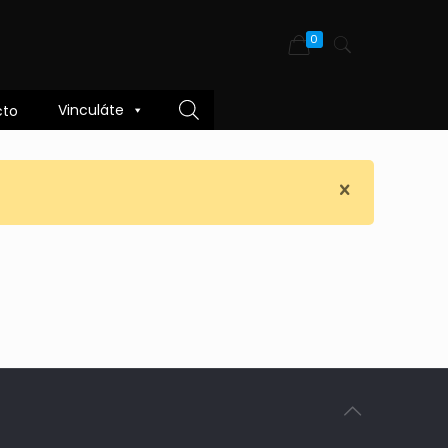
0
Vinculáte
cto