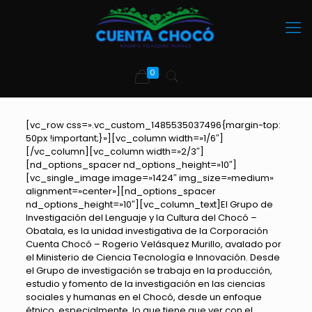
0
[vc_row css=».vc_custom_1485535037496{margin-top:
50px !important;}»][vc_column width=»1/6″]
[/vc_column][vc_column width=»2/3″]
[nd_options_spacer nd_options_height=»10″]
[vc_single_image image=»1424″ img_size=»medium»
alignment=»center»][nd_options_spacer
nd_options_height=»10″][vc_column_text]El Grupo de
Investigación del Lenguaje y la Cultura del Chocó –
Obatala, es la unidad investigativa de la Corporación
Cuenta Chocó – Rogerio Velásquez Murillo, avalado por
el Ministerio de Ciencia Tecnología e Innovación. Desde
el Grupo de investigación se trabaja en la producción,
estudio y fomento de la investigación en las ciencias
sociales y humanas en el Chocó, desde un enfoque
étnico, especialmente, lo que tiene que ver con el