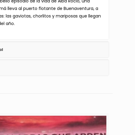
bello episodio de la vida de Alba Roció, una
á lleva al puerto flotante de Buenaventura, a
s: las gaviotas, chorlitos y mariposas que llegan
del año.
al