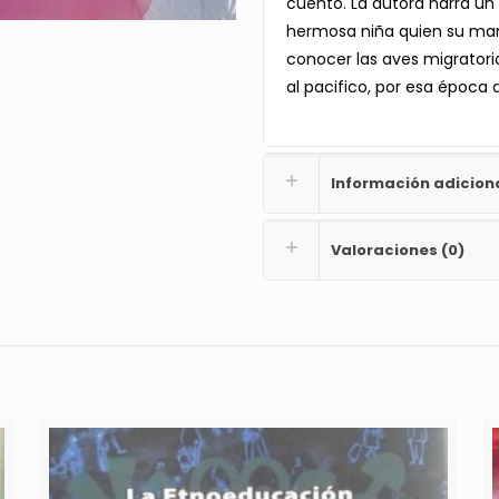
cuento. La autora narra un 
hermosa niña quien su mam
conocer las aves migratoria
al pacifico, por esa época 
Información adicion
Valoraciones (0)