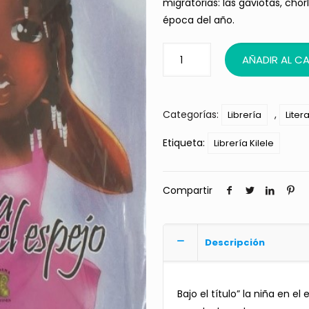
migratorias: las gaviotas, chor
época del año.
AÑADIR AL C
Categorías:
,
Librería
Litera
Etiqueta:
Librería Kilele
Compartir
Descripción
Bajo el título” la niña en 