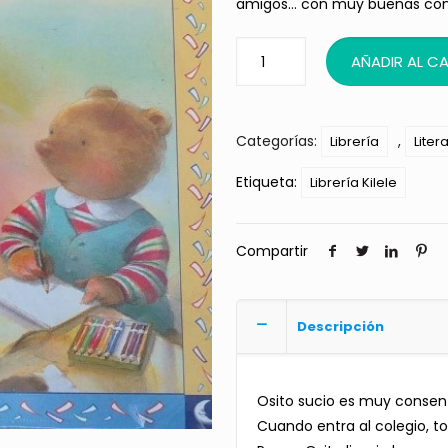
amigos… con muy buenas con
AÑADIR AL C
Categorías:
,
Librería
Litera
Etiqueta:
Librería Kilele
Compartir
Descripción
Osito sucio es muy consent
Cuando entra al colegio, t