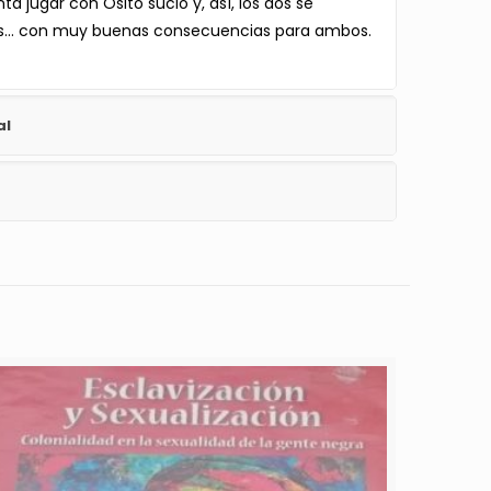
ta jugar con Osito sucio y, así, los dos se
os… con muy buenas consecuencias para ambos.
al