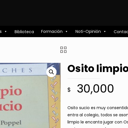
s
Formación
Noti-Opinión
Biblioteca
Conta
Osito limpio
30,000
$
Osito sucio es muy consentido
entra al colegio, todos se aso
limpio le encanta jugar con Osi