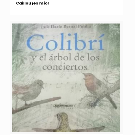
Caillou ¡es mío!