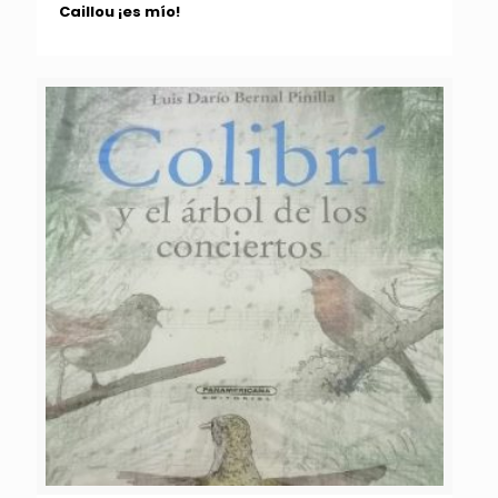
Caillou ¡es mío!