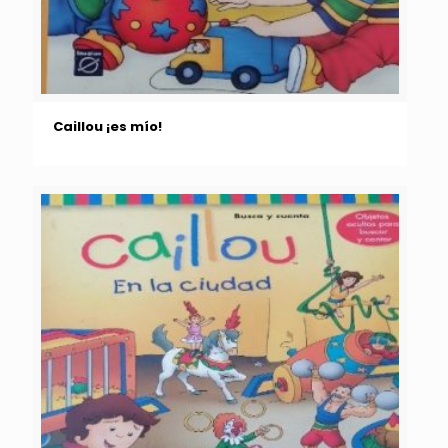
Caillou ¡es mío!