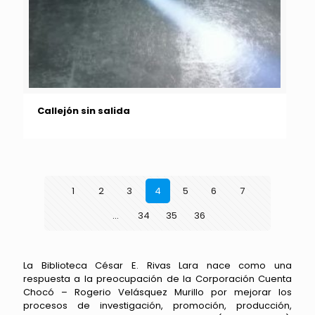
Callejón sin salida
1
2
3
4
5
6
7
…
34
35
36
La Biblioteca César E. Rivas Lara nace como una
respuesta a la preocupación de la Corporación Cuenta
Chocó – Rogerio Velásquez Murillo por mejorar los
procesos de investigación, promoción, producción,