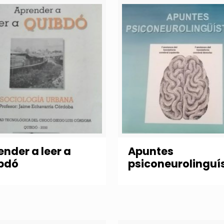
ender a leer a
Apuntes
bdó
psiconeurolinguí