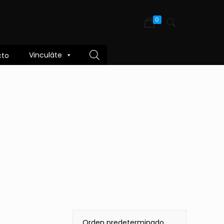
0
Vinculáte
cto