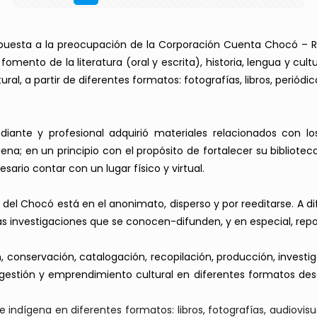
spuesta a la preocupación de la Corporación Cuenta Chocó – Ro
omento de la literatura (oral y escrita), historia, lengua y cu
ral, a partir de diferentes formatos: fotografías, libros, periód
te y profesional adquirió materiales relacionados con los e
na; en un principio con el propósito de fortalecer su biblioteca
rio contar con un lugar físico y virtual.
del Chocó está en el anonimato, disperso y por reeditarse. A di
as investigaciones que se conocen-difunden, y en especial, re
conservación, catalogación, recopilación, producción, investigac
a, gestión y emprendimiento cultural en diferentes formatos de
e indígena en diferentes formatos: libros, fotografías, audiovisu