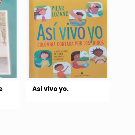
e
Así vivo yo.