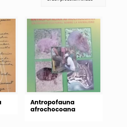
a
Antropofauna
afrochocoana