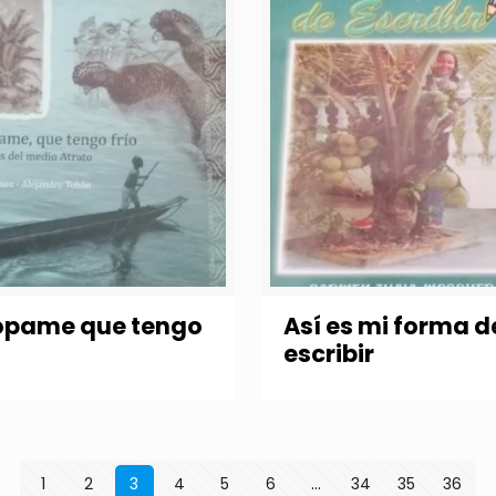
ópame que tengo
Así es mi forma d
escribir
1
2
3
4
5
6
…
34
35
36