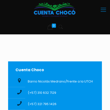
0
Cuenta Choco
Barrio Nicolás Medrano/Frente a la UTCH
(+57) 310 632 7129
(+57) 321 795 1426