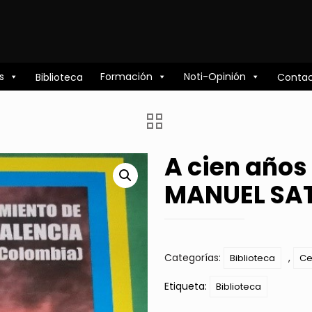
s
Formación
Noti-Opinión
Biblioteca
Conta
A cien años
MANUEL SA
Categorías:
,
Biblioteca
Ce
Etiqueta:
Biblioteca