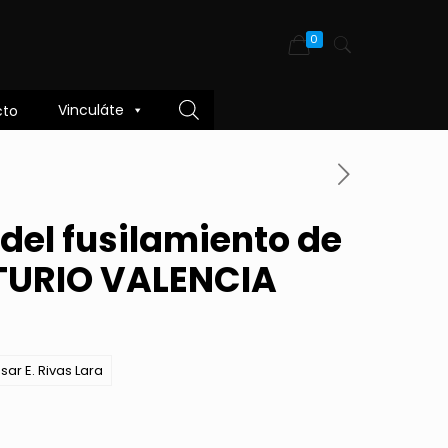
0
Vinculáte
cto
 del fusilamiento de
TURIO VALENCIA
sar E. Rivas Lara