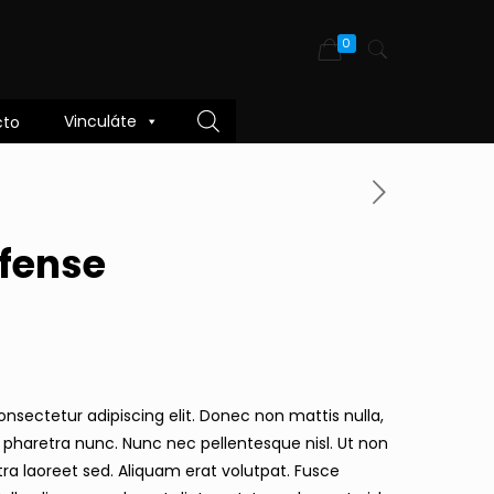
0
Vinculáte
cto
fense
nsectetur adipiscing elit. Donec non mattis nulla,
c pharetra nunc. Nunc nec pellentesque nisl. Ut non
a laoreet sed. Aliquam erat volutpat. Fusce