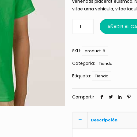
venenatis placerat euismod. Nu
vitae urna vehicula, vitae iacul
AÑADIR AL C
SKU:
product-8
Categoría:
Tienda
Etiqueta:
Tienda
Compartir
Descripción