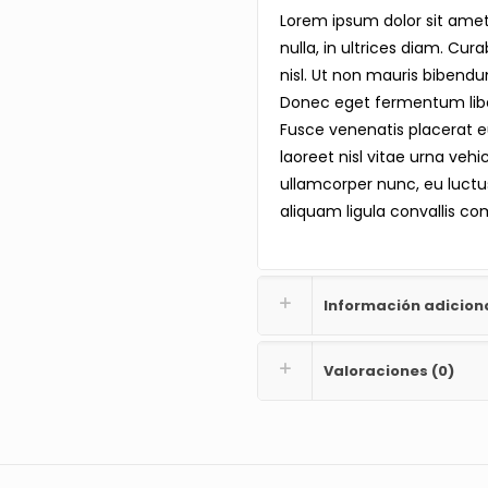
Lorem ipsum dolor sit amet
nulla, in ultrices diam. Cu
nisl. Ut non mauris bibend
Donec eget fermentum liber
Fusce venenatis placerat e
laoreet nisl vitae urna vehi
ullamcorper nunc, eu luct
aliquam ligula convallis co
Información adicion
Valoraciones (0)