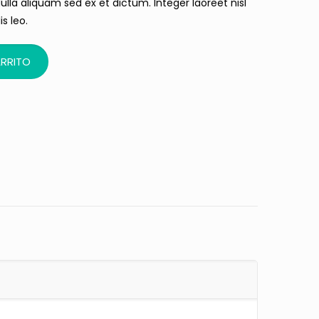
lla aliquam sed ex et dictum. Integer laoreet nisl
is leo.
ARRITO