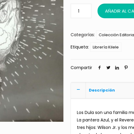
AÑADIR AL C
Categorías:
Colección Editori
Etiqueta:
Librería Kilele
Compartir
Descripción
Los Dula son una familia mu
La pantera Azul, y el Reve
tres hijos: Wilson Jr. y lo