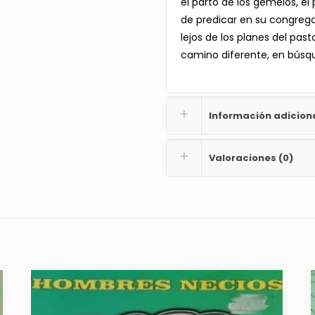
el parto de los gemelos, el
de predicar en su congregac
lejos de los planes del pa
camino diferente, en búsqu
Información adicion
Valoraciones (0)