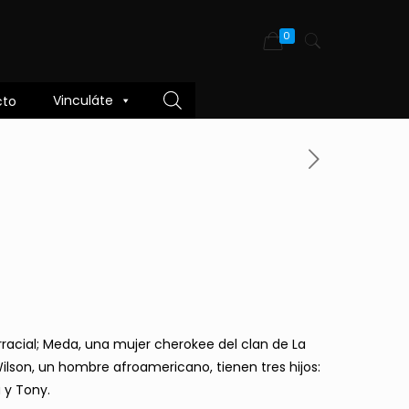
0
Vinculáte
cto
rracial; Meda, una mujer cherokee del clan de La
ilson, un hombre afroamericano, tienen tres hijos:
a y Tony.