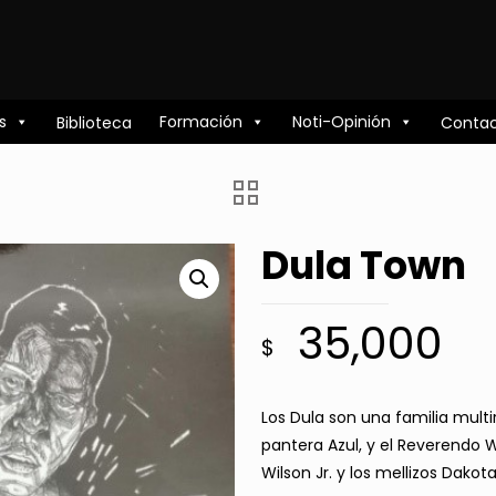
s
Formación
Noti-Opinión
Biblioteca
Conta
Dula Town
35,000
$
Los Dula son una familia multi
pantera Azul, y el Reverendo W
Wilson Jr. y los mellizos Dakot