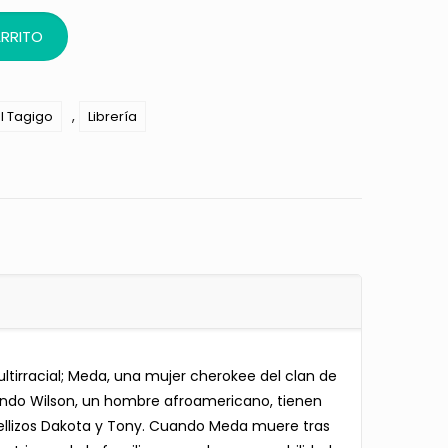
ARRITO
,
al Tagigo
Librería
ltirracial; Meda, una mujer cherokee del clan de
rendo Wilson, un hombre afroamericano, tienen
s mellizos Dakota y Tony. Cuando Meda muere tras